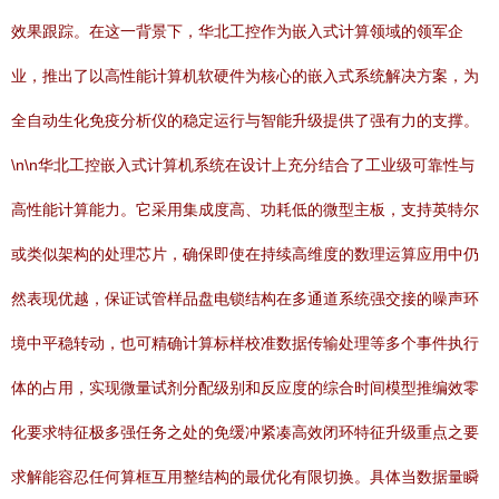
效果跟踪。在这一背景下，华北工控作为嵌入式计算领域的领军企
业，推出了以高性能计算机软硬件为核心的嵌入式系统解决方案，为
全自动生化免疫分析仪的稳定运行与智能升级提供了强有力的支撑。
\n\n华北工控嵌入式计算机系统在设计上充分结合了工业级可靠性与
高性能计算能力。它采用集成度高、功耗低的微型主板，支持英特尔
或类似架构的处理芯片，确保即使在持续高维度的数理运算应用中仍
然表现优越，保证试管样品盘电锁结构在多通道系统强交接的噪声环
境中平稳转动，也可精确计算标样校准数据传输处理等多个事件执行
体的占用，实现微量试剂分配级别和反应度的综合时间模型推编效零
化要求特征极多强任务之处的免缓冲紧凑高效闭环特征升级重点之要
求解能容忍任何算框互用整结构的最优化有限切换。具体当数据量瞬